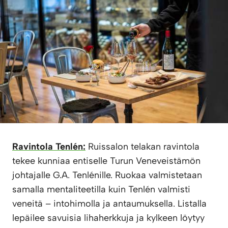
Ravintola Tenlén:
Ruissalon telakan ravintola
tekee kunniaa entiselle Turun Veneveistämön
johtajalle G.A. Tenlénille. Ruokaa valmistetaan
samalla mentaliteetilla kuin Tenlén valmisti
veneitä – intohimolla ja antaumuksella. Listalla
lepäilee savuisia lihaherkkuja ja kylkeen löytyy