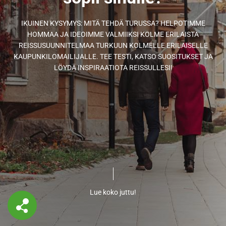
IKUINEN KYSYMYS: MITÄ TEHDÄ TURUSSA? HELPOTIMME
HOMMAA JA IDEOIMME VALMIIKSI KOLME ERILAISTA
REISSUSUUNNITELMAA TURKUUN KOLMELLE ERILAISELLE
KAUPUNKILOMAILIJALLE. TEE TESTI, KATSO SUOSITUKSET JA
LÖYDÄ INSPIRAATIOTA REISSULLESI!
Lue koko juttu!