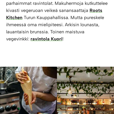
parhaimmat ravintolat. Makuhermoja kutkuttelee
kivasti vegeruoan veikeä sanansaattaja
Roots
Kitchen
Turun Kauppahallissa. Mutta pureskele
ihmeessä oma mielipiteesi. Arkisin lounasta,
lauantaisin brunssia. Toinen maistuva
vegevinkki:
ravintola Kuori
!