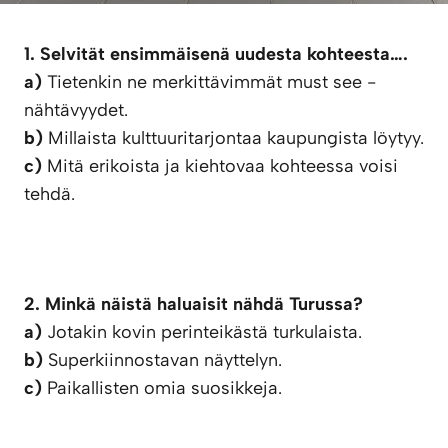
1. Selvität ensimmäisenä uudesta kohteesta….
a)
Tietenkin ne merkittävimmät must see -
nähtävyydet.
b)
Millaista kulttuuritarjontaa kaupungista löytyy.
c)
Mitä erikoista ja kiehtovaa kohteessa voisi
tehdä.
2. Minkä näistä haluaisit nähdä Turussa?
a)
Jotakin kovin perinteikästä turkulaista.
b)
Superkiinnostavan näyttelyn.
c)
Paikallisten omia suosikkeja.