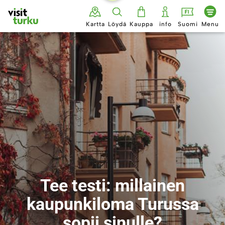
Siirry
sisältöön
Kartta
Löydä
Kauppa
info
Suomi
Menu
Tee testi: millainen
kaupunkiloma Turussa
sopii sinulle?