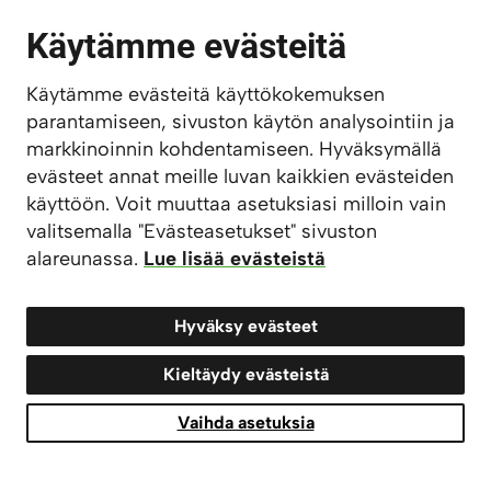
Käytämme evästeitä
Käytämme evästeitä käyttökokemuksen
Kupittaan siirtolapuutarha:
Ei ihan niin tunnettu
parantamiseen, sivuston käytön analysointiin ja
nähtävyys, mutta tietäjät tietää. Kupittaan
markkinoinnin kohdentamiseen. Hyväksymällä
siirtolapuutarha jatkaa Kupittaan alueen jo 1700-
evästeet annat meille luvan kaikkien evästeiden
luvulla alkanutta aivan erityistä
käyttöön. Voit muuttaa asetuksiasi milloin vain
kaupunkipuutarhahistoriaa. Valloittava vuoden
valitsemalla "Evästeasetukset" sivuston
ympäri, saa mennä ja tutkia.
alareunassa.
Lue lisää evästeistä
Hyväksy evästeet
Teksti Jemina Sormunen. Kuvat Terri Vahtera, Joonas
Tsokkinen ja Visit Turku.
Kieltäydy evästeistä
Vaihda asetuksia
Julkaistu
14.09.2022
| Päivitetty
16.09.2022