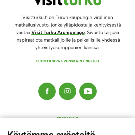
Visitturku.fi on Turun kaupungin virallinen
matkailusivusto, jonka ylläpidosta ja kehityksestä
vastaa
Visit Turku Archipelago
. Sivusto tarjoaa
inspiraatiota matkailijoille ja paikallisille yhdessä
yhteistyökumppanien kanssa.
SUOMEKSI
PÅ SVENSKA
IN ENGLISH
PERSOONAT
RAVINTOLAT
KULTTUURI
MAJOITUS