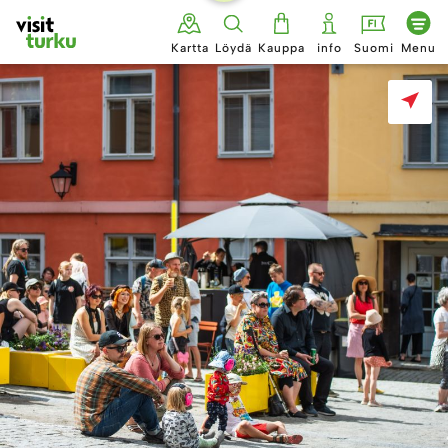
Siirry
sisältöön
Kartta
Löydä
Kauppa
info
Suomi
Menu