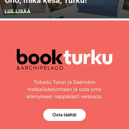
Oho, mikä kesä, Turku!
LUE LISÄÄ
Tutustu Turun ja Saariston
matkailutarjontaan ja osta oma
elämyksesi näppärästi verkosta.
Osta täältä!