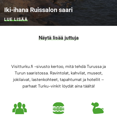
Iki-ihana Ruissalon saari
LUE LISÄÄ
Näytä lisää juttuja
Visitturku.fi -sivusto kertoo, mitä tehdä Turussa ja
Turun saaristossa. Ravintolat, kahvilat, museot,
jokilaivat, lastenkohteet, tapahtumat ja hotellit –
parhaat Turku-vinkit löydät aina täältä!