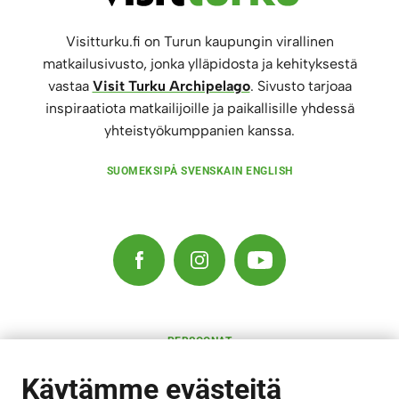
Visitturku.fi on Turun kaupungin virallinen
matkailusivusto, jonka ylläpidosta ja kehityksestä
vastaa
Visit Turku Archipelago
. Sivusto tarjoaa
inspiraatiota matkailijoille ja paikallisille yhdessä
yhteistyökumppanien kanssa.
SUOMEKSI
PÅ SVENSKA
IN ENGLISH
PERSOONAT
RAVINTOLAT
KULTTUURI
Käytämme evästeitä
MAJOITUS
AKTIVITEETIT