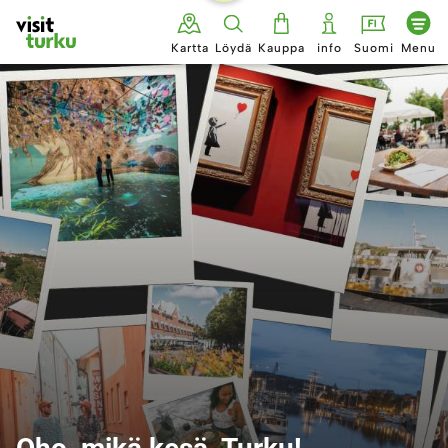
Siirry
sisältöön
Kartta
Löydä
Kauppa
info
Suomi
Menu