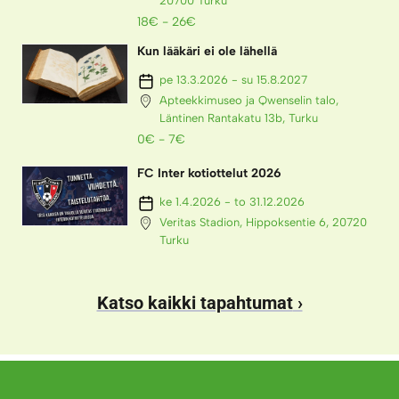
20700 Turku
18€ - 26€
Kun lääkäri ei ole lähellä
pe 13.3.2026 - su 15.8.2027
Apteekkimuseo ja Qwenselin talo,
Läntinen Rantakatu 13b, Turku
0€ - 7€
FC Inter kotiottelut 2026
ke 1.4.2026 - to 31.12.2026
Veritas Stadion, Hippoksentie 6, 20720
Turku
Katso kaikki tapahtumat