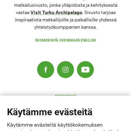
matkailusivusto, jonka ylläpidosta ja kehityksestä
vastaa
Visit Turku Archipelago
. Sivusto tarjoaa
inspiraatiota matkailijoille ja paikallisille yhdessä
yhteistyökumppanien kanssa.
SUOMEKSI
PÅ SVENSKA
IN ENGLISH
PERSOONAT
RAVINTOLAT
KULTTUURI
Käytämme evästeitä
MAJOITUS
AKTIVITEETIT
SAARISTO
Käytämme evästeitä käyttökokemuksen
LAPSIPERHEET