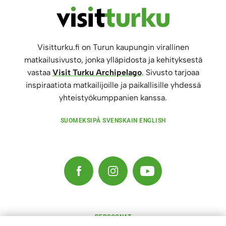
Visitturku.fi on Turun kaupungin virallinen
matkailusivusto, jonka ylläpidosta ja kehityksestä
vastaa
Visit Turku Archipelago
. Sivusto tarjoaa
inspiraatiota matkailijoille ja paikallisille yhdessä
yhteistyökumppanien kanssa.
SUOMEKSI
PÅ SVENSKA
IN ENGLISH
PERSOONAT
RAVINTOLAT