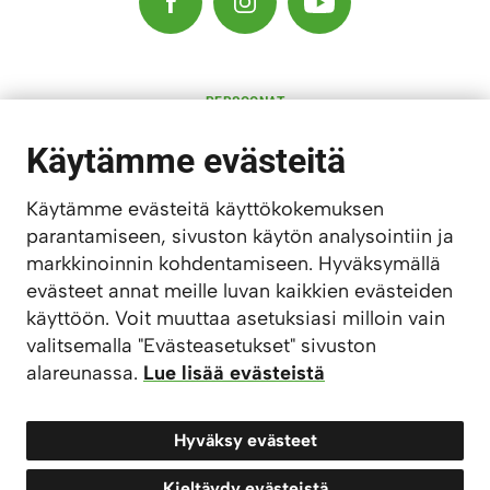
PERSOONAT
RAVINTOLAT
KULTTUURI
Käytämme evästeitä
MAJOITUS
AKTIVITEETIT
SAARISTO
Käytämme evästeitä käyttökokemuksen
LAPSIPERHEET
parantamiseen, sivuston käytön analysointiin ja
KARTTA
markkinoinnin kohdentamiseen. Hyväksymällä
LÖYDÄ
KAUPPA
evästeet annat meille luvan kaikkien evästeiden
MATKAILUNEUVONTA
käyttöön. Voit muuttaa asetuksiasi milloin vain
valitsemalla "Evästeasetukset" sivuston
TIETOSUOJASELOSTE
SAAVUTETTAVUUSSELOSTE
alareunassa.
Lue lisää evästeistä
EVÄSTEASETUKSET
Hyväksy evästeet
Kieltäydy evästeistä