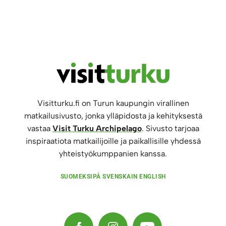
Visitturku.fi on Turun kaupungin virallinen
matkailusivusto, jonka ylläpidosta ja kehityksestä
vastaa
Visit Turku Archipelago
. Sivusto tarjoaa
inspiraatiota matkailijoille ja paikallisille yhdessä
yhteistyökumppanien kanssa.
SUOMEKSI
PÅ SVENSKA
IN ENGLISH