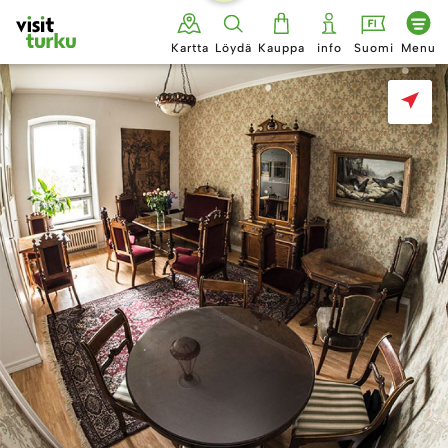
Siirry
sisältöön
Kartta
Löydä
Kauppa
info
Suomi
Menu