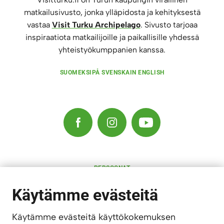
matkailusivusto, jonka ylläpidosta ja kehityksestä
vastaa
Visit Turku Archipelago
. Sivusto tarjoaa
inspiraatiota matkailijoille ja paikallisille yhdessä
yhteistyökumppanien kanssa.
SUOMEKSI
PÅ SVENSKA
IN ENGLISH
PERSOONAT
RAVINTOLAT
KULTTUURI
Käytämme evästeitä
MAJOITUS
AKTIVITEETIT
SAARISTO
Käytämme evästeitä käyttökokemuksen
LAPSIPERHEET