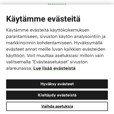
PERSOONAT
RAVINTOLAT
KULTTUURI
Käytämme evästeitä
MAJOITUS
AKTIVITEETIT
SAARISTO
Käytämme evästeitä käyttökokemuksen
LAPSIPERHEET
parantamiseen, sivuston käytön analysointiin ja
KARTTA
markkinoinnin kohdentamiseen. Hyväksymällä
LÖYDÄ
KAUPPA
evästeet annat meille luvan kaikkien evästeiden
MATKAILUNEUVONTA
käyttöön. Voit muuttaa asetuksiasi milloin vain
valitsemalla "Evästeasetukset" sivuston
TIETOSUOJASELOSTE
SAAVUTETTAVUUSSELOSTE
alareunassa.
Lue lisää evästeistä
EVÄSTEASETUKSET
Hyväksy evästeet
Kieltäydy evästeistä
© 2026 Visit Turku Archipelago
Vaihda asetuksia