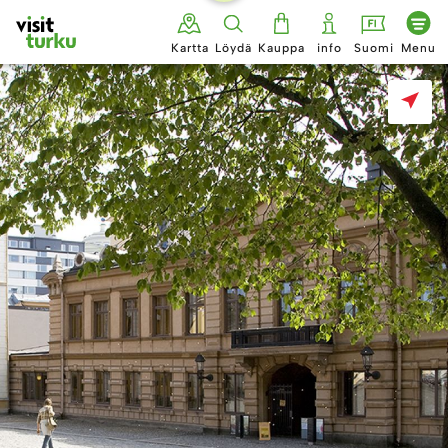
Siirry
sisältöön
Kartta
Löydä
Kauppa
info
Suomi
Menu