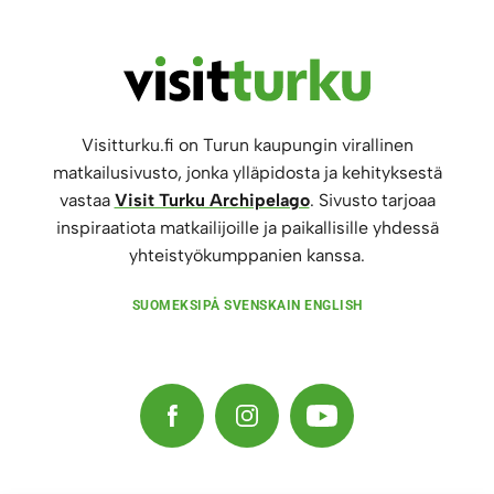
Visitturku.fi on Turun kaupungin virallinen
matkailusivusto, jonka ylläpidosta ja kehityksestä
vastaa
Visit Turku Archipelago
. Sivusto tarjoaa
inspiraatiota matkailijoille ja paikallisille yhdessä
yhteistyökumppanien kanssa.
SUOMEKSI
PÅ SVENSKA
IN ENGLISH