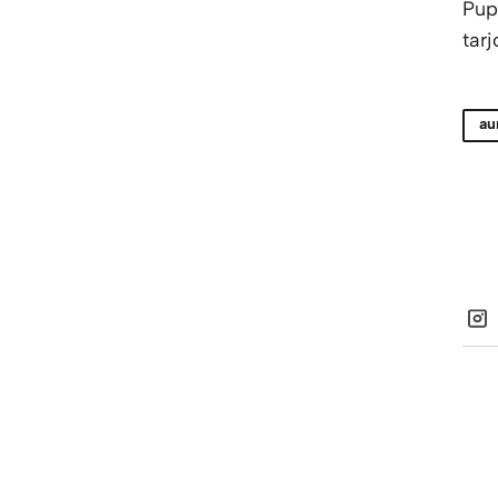
Pup
tarj
au