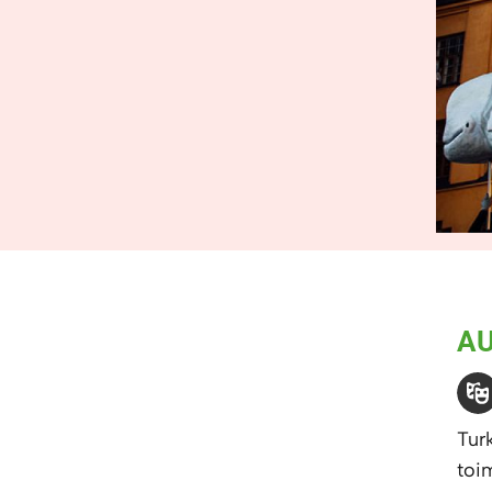
A
Tur
toi