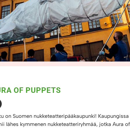
URA OF PUPPETS
ku on Suomen nukketeatteripääkaupunki! Kaupungissa
mii lähes kymmenen nukketeatteriryhmää, jotka Aura of