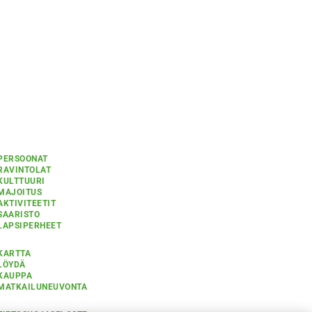
PERSOONAT
RAVINTOLAT
KULTTUURI
MAJOITUS
AKTIVITEETIT
SAARISTO
LAPSIPERHEET
KARTTA
LÖYDÄ
KAUPPA
MATKAILUNEUVONTA