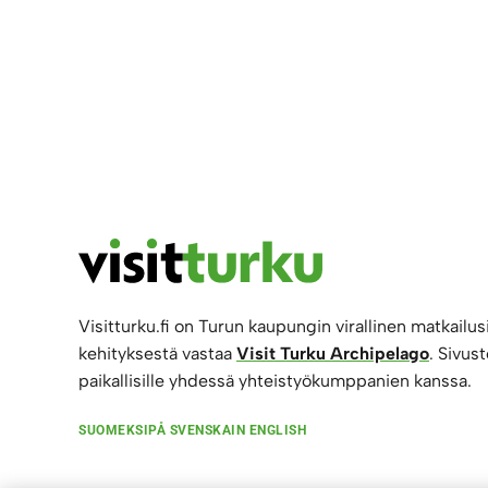
Visitturku.fi on Turun kaupungin virallinen matkailusi
kehityksestä vastaa
Visit Turku Archipelago
. Sivust
paikallisille yhdessä yhteistyökumppanien kanssa.
SUOMEKSI
PÅ SVENSKA
IN ENGLISH