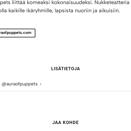
pets liittää komeaksi kokonaisuudeksi. Nukketeatteria
olla kaikille ikäryhmille, lapsista nuoriin ja aikuisiin.
raofpuppets.com
LISÄTIETOJA
@auraofpuppets
JAA KOHDE